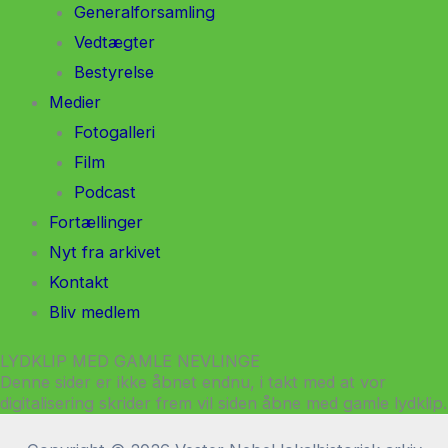
Generalforsamling
Vedtægter
Bestyrelse
Medier
Fotogalleri
Film
Podcast
Fortællinger
Nyt fra arkivet
Kontakt
Bliv medlem
LYDKLIP MED GAMLE NEVLINGE
Denne sider er ikke åbnet endnu, i takt med at vor
digitalisering skrider frem vil siden åbne med gamle lydklip.