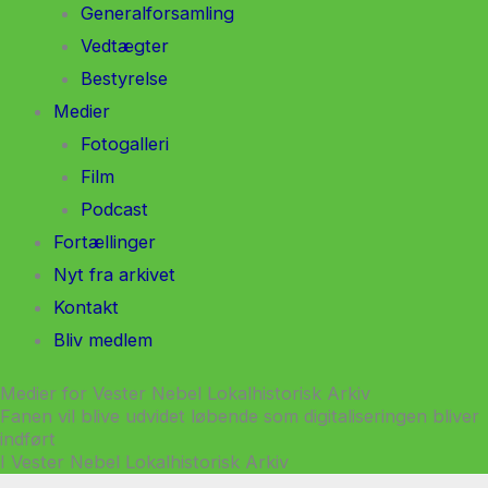
Generalforsamling
Vedtægter
Bestyrelse
Medier
Fotogalleri
Film
Podcast
Fortællinger
Nyt fra arkivet
Kontakt
Bliv medlem
Medier for Vester Nebel Lokalhistorisk Arkiv
Fanen vil blive udvidet løbende som digitaliseringen bliver
indført
I Vester Nebel Lokalhistorisk Arkiv